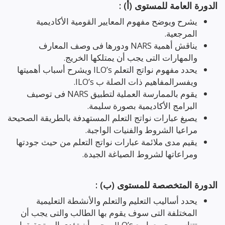
الدورة العامة للمستوى (أ) :
يشرح ويوضح مفهوم المعايير القومية الأكاديمية
المرجعية.
يناقش أهمية NARS ودورها فى وصف المعارف
والمهارات التى يجب أن يمتلكها الخريج.
يحدد مفهوم نواتج التعلم ILO’s ويشرح أسباب أهميتها
ويفسرالمفاهيم ذات الصلة ب ILO’s.
يقوم بالممارسة العملية لتطبيق NARS فى توصيف
البرامج الأكاديمية بصورة سليمة.
يصيغ عبارات نواتج التعلم المستهدفة بالطريقة الصحيحة
مراعيا الشروط والفنيات الواجبة.
يقيم مدى ملائمة عبارات نواتج التعلم من حيث جودتها
ومراعاتها لشروط الصياغة الجيدة.
الدورة المتخصصة للمستوى (ب) :
يحدد أساليب التعليم والتعلم والأنشطة التعليمية
المختلفة التى سوف يقوم بها الطالب والتى يجب أن
تتناسب جميعها مع ILO’s ويجب أن تؤدى إلي تحقيقها